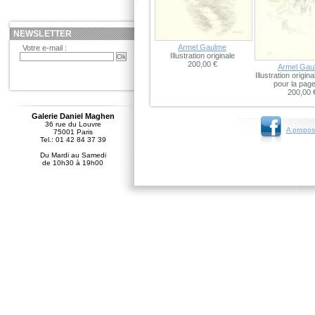
NEWSLETTER
Armel Gaulme
Votre e-mail :
Illustration originale
200,00 €
Armel Gau
Illustration origin
pour la pag
200,00 
Galerie Daniel Maghen
36 rue du Louvre
A propos
75001 Paris
Tel.: 01 42 84 37 39
Du Mardi au Samedi
de 10h30 à 19h00