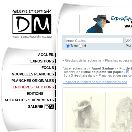
Texte
Id
Prix 
ACCUEIL
> Résultats de la recherche > Planches et dessi
EXPOSITIONS
FOCUS
Votre recherche : «
Armel Gaulme
» - Prix
de 2
Technique : «
Mine de plomb sur papier
»
-
NOUVELLES PLANCHES
Il y a
3 résultats
dans « Planches et dessins or
PLANCHES ORIGINALES
Relancer la recherche sur l'ensemble du site
ENCHÈRES / AUCTIONS
EDITIONS
ACTUALITÉS / EVÉNEMENTS
GALERIE