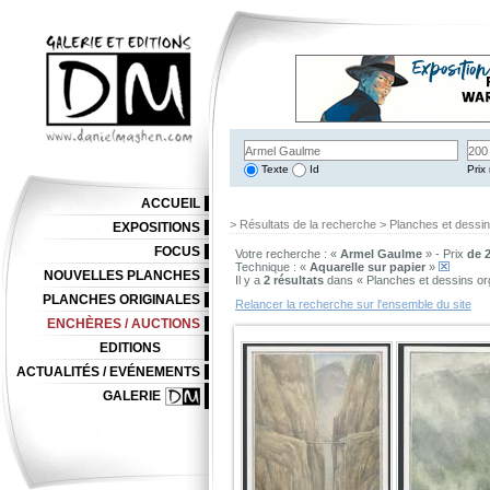
Texte
Id
Prix 
ACCUEIL
> Résultats de la recherche > Planches et dessi
EXPOSITIONS
FOCUS
Votre recherche : «
Armel Gaulme
» - Prix
de 2
Technique : «
Aquarelle sur papier
»
NOUVELLES PLANCHES
Il y a
2 résultats
dans « Planches et dessins or
PLANCHES ORIGINALES
Relancer la recherche sur l'ensemble du site
ENCHÈRES / AUCTIONS
EDITIONS
ACTUALITÉS / EVÉNEMENTS
GALERIE