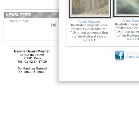
NEWSLETTER
Armel Gau
Votre e-mail :
Armel Gaulme
Illustration orig
Illustration originale pour
l'édition luxe de
l'édition luxe de l'album :
"L'Homme qui vo
"L'Homme qui voulut être
roi" de Rudyard
roi" de Rudyard Kipling
600,00 
600,00 €
Galerie Daniel Maghen
36 rue du Louvre
A propos
75001 Paris
Tel.: 01 42 84 37 39
Du Mardi au Samedi
de 10h30 à 19h00