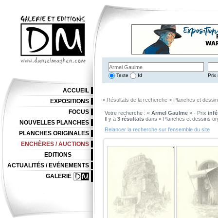
Texte
Id
Prix 
ACCUEIL
> Résultats de la recherche > Planches et dessi
EXPOSITIONS
FOCUS
Votre recherche : «
Armel Gaulme
» - Prix
infé
Il y a
3 résultats
dans « Planches et dessins or
NOUVELLES PLANCHES
Relancer la recherche sur l'ensemble du site
PLANCHES ORIGINALES
ENCHÈRES / AUCTIONS
EDITIONS
ACTUALITÉS / EVÉNEMENTS
GALERIE