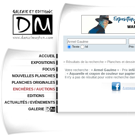
Texte
Id
Prix 
ACCUEIL
> Résultats de la recherche > Planches et dessi
EXPOSITIONS
FOCUS
Votre recherche : «
Armel Gaulme
» - Prix
infé
: «
Aquarelle et crayon de couleur sur papier
NOUVELLES PLANCHES
Il n'y a pas de résultat pour votre recherche da
PLANCHES ORIGINALES
A propos
ENCHÈRES / AUCTIONS
EDITIONS
ACTUALITÉS / EVÉNEMENTS
GALERIE