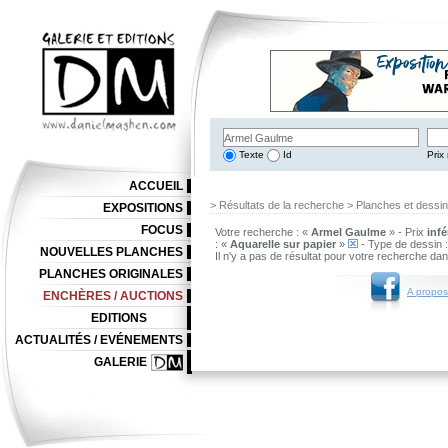
Texte
Id
Prix 
ACCUEIL
> Résultats de la recherche > Planches et dessi
EXPOSITIONS
FOCUS
Votre recherche : «
Armel Gaulme
» - Prix
infé
: «
Aquarelle sur papier
»
- Type de dessin 
NOUVELLES PLANCHES
Il n'y a pas de résultat pour votre recherche da
PLANCHES ORIGINALES
A propos
ENCHÈRES / AUCTIONS
EDITIONS
ACTUALITÉS / EVÉNEMENTS
GALERIE