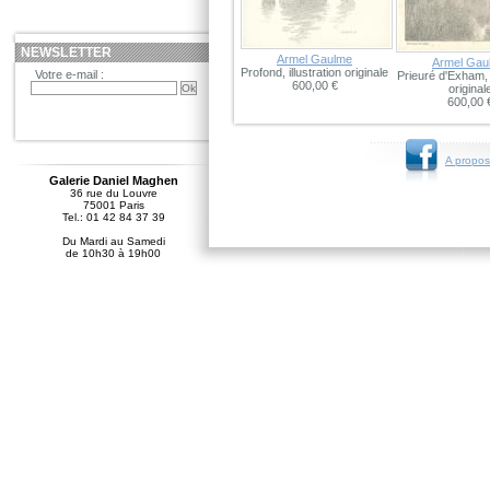
NEWSLETTER
Armel Gaulme
Armel Gau
Profond, illustration originale
Votre e-mail :
Prieuré d'Exham, i
600,00 €
original
600,00 
A propos
Galerie Daniel Maghen
36 rue du Louvre
75001 Paris
Tel.: 01 42 84 37 39
Du Mardi au Samedi
de 10h30 à 19h00