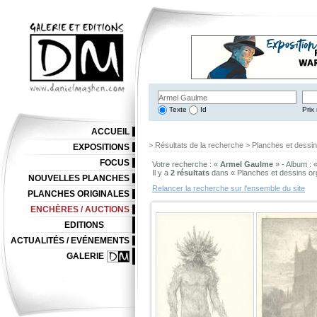
Texte
Id
Prix 
ACCUEIL
> Résultats de la recherche > Planches et dessi
EXPOSITIONS
FOCUS
Votre recherche : «
Armel Gaulme
» - Album : 
Il y a
2 résultats
dans « Planches et dessins or
NOUVELLES PLANCHES
Relancer la recherche sur l'ensemble du site
PLANCHES ORIGINALES
ENCHÈRES / AUCTIONS
EDITIONS
ACTUALITÉS / EVÉNEMENTS
GALERIE