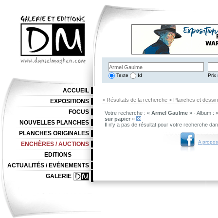
Texte
Id
Prix 
ACCUEIL
> Résultats de la recherche > Planches et dessi
EXPOSITIONS
FOCUS
Votre recherche : «
Armel Gaulme
» - Album : 
sur papier
»
NOUVELLES PLANCHES
Il n'y a pas de résultat pour votre recherche da
PLANCHES ORIGINALES
A propos
ENCHÈRES / AUCTIONS
EDITIONS
ACTUALITÉS / EVÉNEMENTS
GALERIE