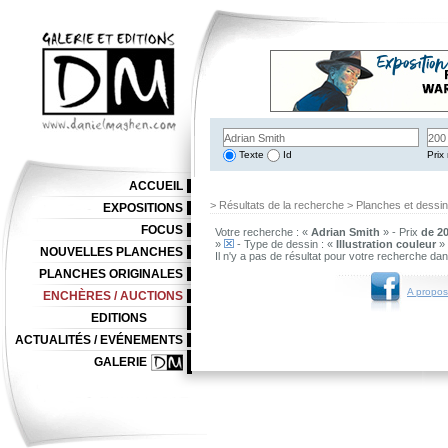
Texte
Id
Prix 
ACCUEIL
> Résultats de la recherche > Planches et dessi
EXPOSITIONS
FOCUS
Votre recherche : «
Adrian Smith
» - Prix
de 20
»
- Type de dessin : «
Illustration couleur
»
NOUVELLES PLANCHES
Il n'y a pas de résultat pour votre recherche da
PLANCHES ORIGINALES
A propos
ENCHÈRES / AUCTIONS
EDITIONS
ACTUALITÉS / EVÉNEMENTS
GALERIE