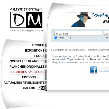
Texte
Id
Prix 
ACCUEIL
> Résultats de la recherche > Planches et dessi
EXPOSITIONS
FOCUS
Votre recherche : «
Adrian Smith
» - Prix
de 20
mixte
»
- Type de dessin : «
Planche couleu
NOUVELLES PLANCHES
Il n'y a pas de résultat pour votre recherche da
PLANCHES ORIGINALES
A propos
ENCHÈRES / AUCTIONS
EDITIONS
ACTUALITÉS / EVÉNEMENTS
GALERIE