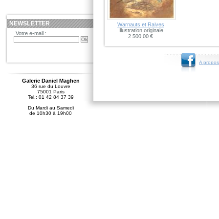
NEWSLETTER
Warnauts et Raives
Illustration originale
Votre e-mail :
2 500,00 €
A propos
Galerie Daniel Maghen
36 rue du Louvre
75001 Paris
Tel.: 01 42 84 37 39
Du Mardi au Samedi
de 10h30 à 19h00