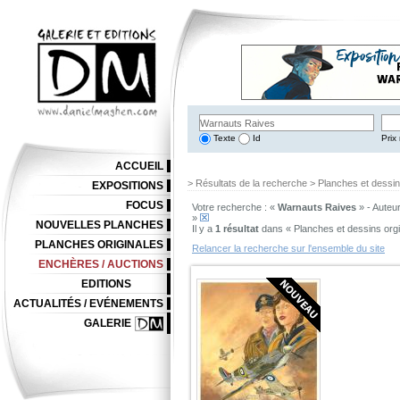
Texte
Id
Prix 
ACCUEIL
> Résultats de la recherche > Planches et dessi
EXPOSITIONS
FOCUS
Votre recherche : «
Warnauts Raives
» - Auteur
»
NOUVELLES PLANCHES
Il y a
1 résultat
dans « Planches et dessins org
PLANCHES ORIGINALES
Relancer la recherche sur l'ensemble du site
ENCHÈRES / AUCTIONS
EDITIONS
ACTUALITÉS / EVÉNEMENTS
GALERIE