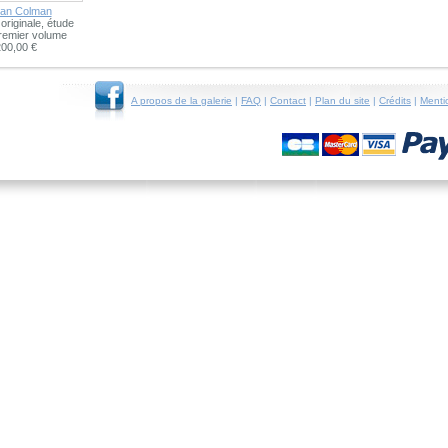
han Colman
n originale, étude
premier volume
200,00 €
A propos de la galerie
|
FAQ
|
Contact
|
Plan du site
|
Crédits
|
Menti