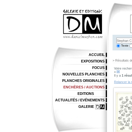
Texte
ACCUEIL
> Résultats d
EXPOSITIONS
FOCUS
Votre recher
»
NOUVELLES PLANCHES
Il y a
1 résul
PLANCHES ORIGINALES
Relancer la 
ENCHÈRES / AUCTIONS
EDITIONS
ACTUALITÉS / EVÉNEMENTS
GALERIE