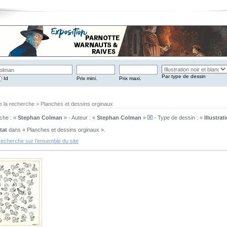
Par type de dessin
Id
Prix mini.
Prix maxi.
e la recherche > Planches et dessins orginaux
che : «
Stephan Colman
» - Auteur : «
Stephan Colman
»
- Type de dessin : «
Illustrat
tat
dans « Planches et dessins orginaux ».
recherche sur l'ensemble du site