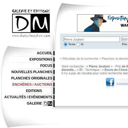
Texte
Id
Prix 
ACCUEIL
> Résultats de la recherche > Planches et dessi
EXPOSITIONS
FOCUS
Votre recherche : «
Pierre Joubert
» - Prix
de 6
dentelle...
»
- Technique : «
Encre de Chine
NOUVELLES PLANCHES
Il n'y a pas de résultat pour votre recherche da
PLANCHES ORIGINALES
A propos
ENCHÈRES / AUCTIONS
EDITIONS
ACTUALITÉS / EVÉNEMENTS
GALERIE