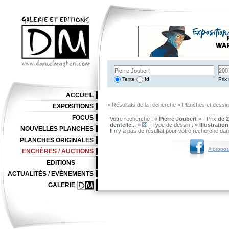
Texte
Id
Prix 
ACCUEIL
> Résultats de la recherche > Planches et dessi
EXPOSITIONS
FOCUS
Votre recherche : «
Pierre Joubert
» - Prix
de 2
dentelle...
»
- Type de dessin : «
Illustratio
NOUVELLES PLANCHES
Il n'y a pas de résultat pour votre recherche da
PLANCHES ORIGINALES
A propos
ENCHÈRES / AUCTIONS
EDITIONS
ACTUALITÉS / EVÉNEMENTS
GALERIE