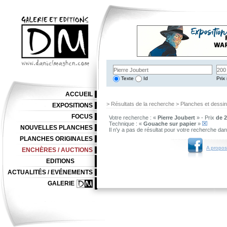
Texte
Id
Prix 
ACCUEIL
> Résultats de la recherche > Planches et dessi
EXPOSITIONS
FOCUS
Votre recherche : «
Pierre Joubert
» - Prix
de 2
Technique : «
Gouache sur papier
»
NOUVELLES PLANCHES
Il n'y a pas de résultat pour votre recherche da
PLANCHES ORIGINALES
A propos
ENCHÈRES / AUCTIONS
EDITIONS
ACTUALITÉS / EVÉNEMENTS
GALERIE