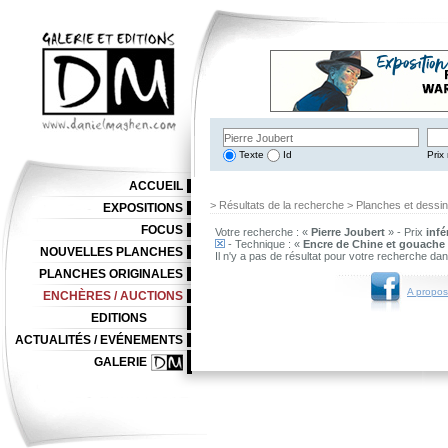
Texte
Id
Prix 
ACCUEIL
> Résultats de la recherche > Planches et dessi
EXPOSITIONS
FOCUS
Votre recherche : «
Pierre Joubert
» - Prix
infé
- Technique : «
Encre de Chine et gouache 
NOUVELLES PLANCHES
Il n'y a pas de résultat pour votre recherche da
PLANCHES ORIGINALES
A propos
ENCHÈRES / AUCTIONS
EDITIONS
ACTUALITÉS / EVÉNEMENTS
GALERIE