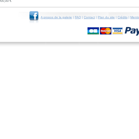
000,00 €
A propos de la galerie
|
FAQ
|
Contact
|
Plan du site
|
Crédits
|
Menti