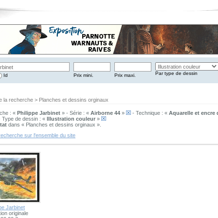
Par type de dessin
Id
Prix mini.
Prix maxi.
e la recherche > Planches et dessins orginaux
che : «
Philippe Jarbinet
» - Série : «
Airborne 44
»
- Technique : «
Aquarelle et encre
 Type de dessin : «
Illustration couleur
»
tat
dans « Planches et dessins orginaux ».
recherche sur l'ensemble du site
pe Jarbinet
tion originale