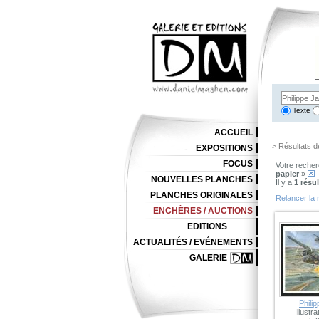
Texte
ACCUEIL
> Résultats d
EXPOSITIONS
FOCUS
Votre recher
papier
»
-
NOUVELLES PLANCHES
Il y a
1 résul
PLANCHES ORIGINALES
Relancer la 
ENCHÈRES / AUCTIONS
EDITIONS
ACTUALITÉS / EVÉNEMENTS
GALERIE
Philip
Illustra