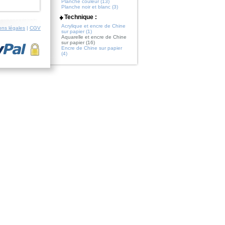
Planche couleur (13)
Planche noir et blanc (3)
Technique :
Acrylique et encre de Chine
ons légales
|
CGV
sur papier (1)
Aquarelle et encre de Chine
sur papier (16)
Encre de Chine sur papier
(4)