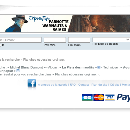
Par type de dessin
Id
Prix mini.
Prix maxi.
e la recherche > Planches et dessins orginaux
che : «
Michel Blanc Dumont
» - Album : «
La Piste des maudits
»
- Technique : «
Aqua
ur papier
»
 de résultat pour votre recherche dans « Planches et dessins orginaux ».
A propos de la galerie
|
FAQ
|
Contact
|
Plan du site
|
Crédits
|
Menti