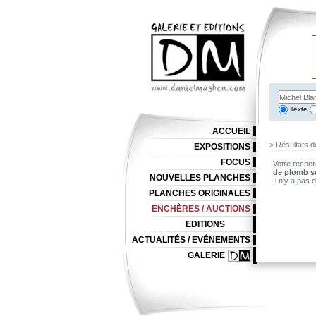
Texte
ACCUEIL
> Résultats d
EXPOSITIONS
FOCUS
Votre recher
de plomb s
NOUVELLES PLANCHES
Il n'y a pas
PLANCHES ORIGINALES
ENCHÈRES / AUCTIONS
EDITIONS
ACTUALITÉS / EVÉNEMENTS
GALERIE