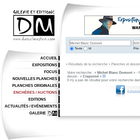
Texte
Id
Prix 
ACCUEIL
> Résultats de la recherche > Planches et dessi
EXPOSITIONS
FOCUS
Votre recherche : «
Michel Blanc Dumont
» - 
dessin : «
Crayonné
»
NOUVELLES PLANCHES
Il n'y a pas de résultat pour votre recherche da
PLANCHES ORIGINALES
A propos
ENCHÈRES / AUCTIONS
EDITIONS
ACTUALITÉS / EVÉNEMENTS
GALERIE