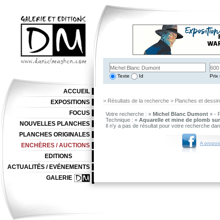
Texte
Id
Prix 
ACCUEIL
> Résultats de la recherche > Planches et dessi
EXPOSITIONS
FOCUS
Votre recherche : «
Michel Blanc Dumont
» - 
Technique : «
Aquarelle et mine de plomb sur
NOUVELLES PLANCHES
Il n'y a pas de résultat pour votre recherche da
PLANCHES ORIGINALES
A propos
ENCHÈRES / AUCTIONS
EDITIONS
ACTUALITÉS / EVÉNEMENTS
GALERIE