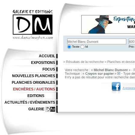
Texte
Id
Prix 
ACCUEIL
> Résultats de la recherche > Planches et dessi
EXPOSITIONS
FOCUS
Votre recherche : «
Michel Blanc Dumont
» - 
Technique : «
Crayon sur papier
»
- Type de
NOUVELLES PLANCHES
Il n'y a pas de résultat pour votre recherche da
PLANCHES ORIGINALES
A propos
ENCHÈRES / AUCTIONS
EDITIONS
ACTUALITÉS / EVÉNEMENTS
GALERIE