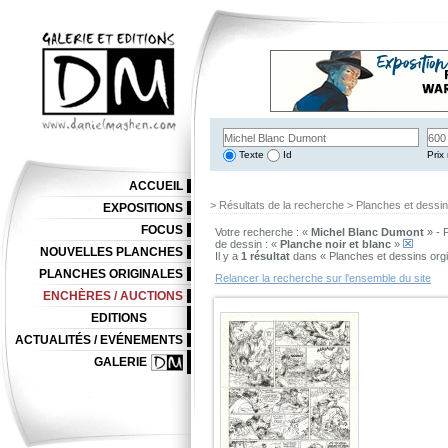
Texte
Id
Prix 
ACCUEIL
> Résultats de la recherche > Planches et dessi
EXPOSITIONS
FOCUS
Votre recherche : «
Michel Blanc Dumont
» - 
de dessin : «
Planche noir et blanc
»
NOUVELLES PLANCHES
Il y a
1 résultat
dans « Planches et dessins org
PLANCHES ORIGINALES
Relancer la recherche sur l'ensemble du site
ENCHÈRES / AUCTIONS
EDITIONS
ACTUALITÉS / EVÉNEMENTS
GALERIE