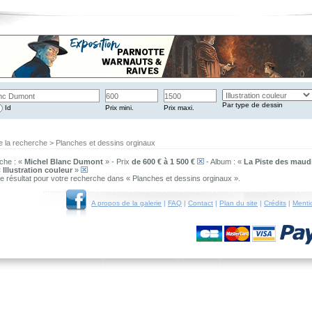
Par type de dessin
Id
Prix mini.
Prix maxi.
e la recherche > Planches et dessins orginaux
che : «
Michel Blanc Dumont
» - Prix
de 600 € à 1 500 €
- Album : «
La Piste des maud
«
Illustration couleur
»
 de résultat pour votre recherche dans « Planches et dessins orginaux ».
A propos de la galerie
|
FAQ
|
Contact
|
Plan du site
|
Crédits
|
Menti