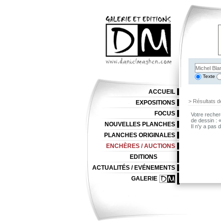
Texte
ACCUEIL
> Résultats d
EXPOSITIONS
FOCUS
Votre recher
de dessin : 
NOUVELLES PLANCHES
Il n'y a pas
PLANCHES ORIGINALES
ENCHÈRES / AUCTIONS
EDITIONS
ACTUALITÉS / EVÉNEMENTS
GALERIE