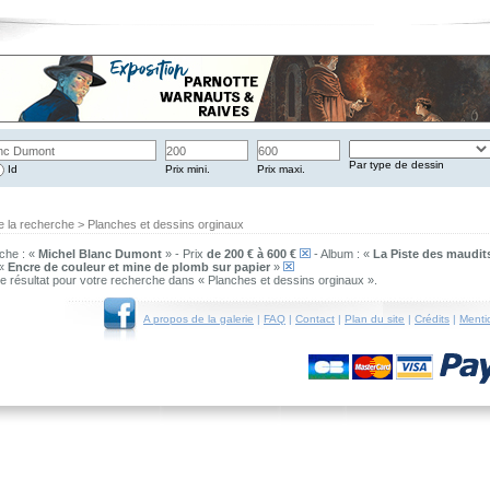
Par type de dessin
Id
Prix mini.
Prix maxi.
e la recherche > Planches et dessins orginaux
che : «
Michel Blanc Dumont
» - Prix
de 200 € à 600 €
- Album : «
La Piste des maudit
 «
Encre de couleur et mine de plomb sur papier
»
 de résultat pour votre recherche dans « Planches et dessins orginaux ».
A propos de la galerie
|
FAQ
|
Contact
|
Plan du site
|
Crédits
|
Menti