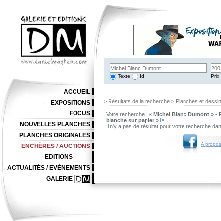
Texte
Id
Prix 
ACCUEIL
> Résultats de la recherche > Planches et dessi
EXPOSITIONS
FOCUS
Votre recherche : «
Michel Blanc Dumont
» - 
blanche sur papier
»
NOUVELLES PLANCHES
Il n'y a pas de résultat pour votre recherche da
PLANCHES ORIGINALES
A propos
ENCHÈRES / AUCTIONS
EDITIONS
ACTUALITÉS / EVÉNEMENTS
GALERIE