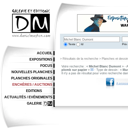
Texte
Id
Prix 
ACCUEIL
> Résultats de la recherche > Planches et dessi
EXPOSITIONS
FOCUS
Votre recherche : «
Michel Blanc Dumont
» - 
plomb sur papier
»
- Type de dessin : «
Ill
NOUVELLES PLANCHES
Il n'y a pas de résultat pour votre recherche da
PLANCHES ORIGINALES
A propos
ENCHÈRES / AUCTIONS
EDITIONS
ACTUALITÉS / EVÉNEMENTS
GALERIE