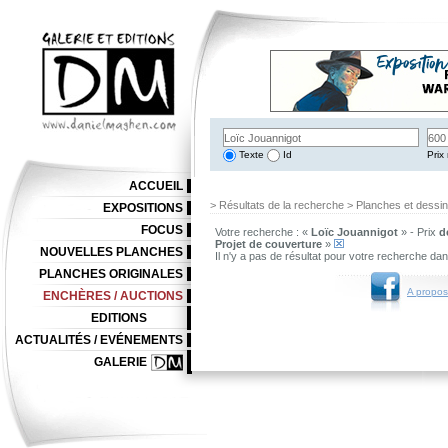
Texte
Id
Prix 
ACCUEIL
> Résultats de la recherche > Planches et dessi
EXPOSITIONS
FOCUS
Votre recherche : «
Loïc Jouannigot
» - Prix
d
Projet de couverture
»
NOUVELLES PLANCHES
Il n'y a pas de résultat pour votre recherche da
PLANCHES ORIGINALES
A propos
ENCHÈRES / AUCTIONS
EDITIONS
ACTUALITÉS / EVÉNEMENTS
GALERIE