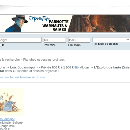
Par type de dessin
Id
Prix mini.
Prix maxi.
e la recherche > Planches et dessins orginaux
che : «
Loïc Jouannigot
» - Prix
de 600 € à 1 500 €
- Album : «
L'Exploit de tante Zinia
tat
dans « Planches et dessins orginaux ».
recherche sur l'ensemble du site
Jouannigot
 originale réalisée
a page n°01
00,00 €