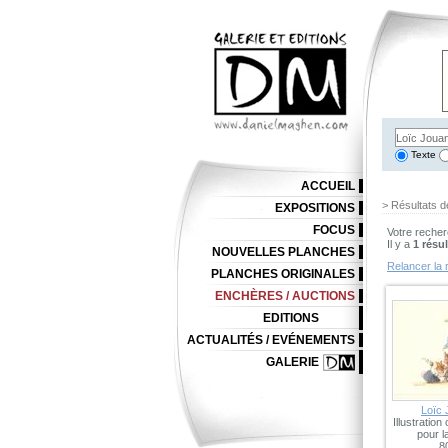
Texte
ACCUEIL
> Résultats d
EXPOSITIONS
FOCUS
Votre recher
Il y a
1 résul
NOUVELLES PLANCHES
Relancer la 
PLANCHES ORIGINALES
ENCHÈRES / AUCTIONS
EDITIONS
ACTUALITÉS / EVÉNEMENTS
GALERIE
Loïc 
Illustration
pour l
8