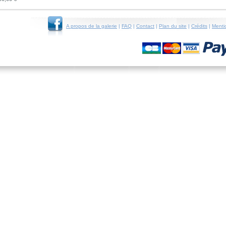
A propos de la galerie
|
FAQ
|
Contact
|
Plan du site
|
Crédits
|
Menti