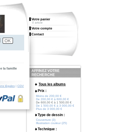
Votre panier
0 article
Votre compte
Contact
e la famille
AFFINEZ VOTRE
RECHERCHE
Tous les albums
ons légales
|
CGV
Prix :
Moins de 200,00 €
De 200,00 € à 600,00 €
De 600,00 € à 1 500,00 €
De 1 500,00 € à 3 000,00 €
Plus de 3 000,00 €
Type de dessin :
Couverture (3)
Illustration couleur (25)
Technique :