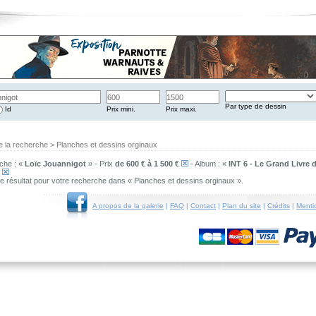
Par type de dessin
Id
Prix mini.
Prix maxi.
e la recherche > Planches et dessins orginaux
che : «
Loïc Jouannigot
» - Prix
de 600 € à 1 500 €
- Album : «
INT 6 - Le Grand Livre d
»
 de résultat pour votre recherche dans « Planches et dessins orginaux ».
A propos de la galerie
|
FAQ
|
Contact
|
Plan du site
|
Crédits
|
Menti