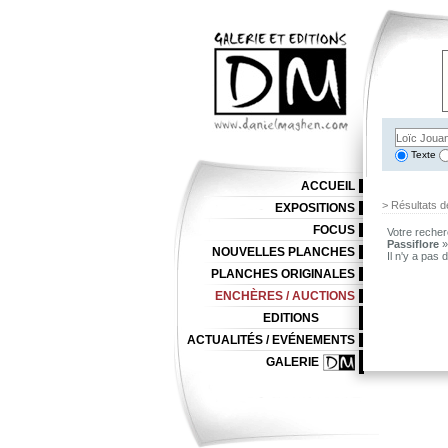
Texte
ACCUEIL
> Résultats d
EXPOSITIONS
FOCUS
Votre recher
Passiflore
NOUVELLES PLANCHES
Il n'y a pas
PLANCHES ORIGINALES
ENCHÈRES / AUCTIONS
EDITIONS
ACTUALITÉS / EVÉNEMENTS
GALERIE