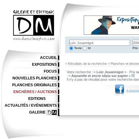
Texte
Id
Prix 
ACCUEIL
> Résultats de la recherche > Planches et dessi
EXPOSITIONS
FOCUS
Votre recherche : «
Loïc Jouannigot
» - Prix
s
: «
Aquarelle et encre sépia sur papier
»
NOUVELLES PLANCHES
Il n'y a pas de résultat pour votre recherche da
PLANCHES ORIGINALES
A propos
ENCHÈRES / AUCTIONS
EDITIONS
ACTUALITÉS / EVÉNEMENTS
GALERIE