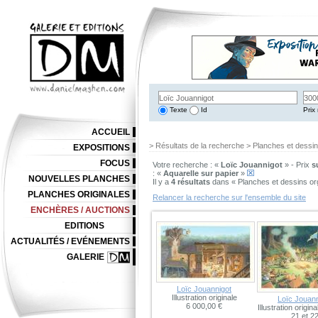
Texte
Id
Prix 
ACCUEIL
> Résultats de la recherche > Planches et dessi
EXPOSITIONS
FOCUS
Votre recherche : «
Loïc Jouannigot
» - Prix
s
: «
Aquarelle sur papier
»
NOUVELLES PLANCHES
Il y a
4 résultats
dans « Planches et dessins or
PLANCHES ORIGINALES
Relancer la recherche sur l'ensemble du site
ENCHÈRES / AUCTIONS
EDITIONS
ACTUALITÉS / EVÉNEMENTS
GALERIE
Loïc Jouannigot
Illustration originale
Loïc Jouann
6 000,00 €
Illustration origin
21 et 2