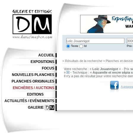
Texte
Id
Prix 
ACCUEIL
> Résultats de la recherche > Planches et dessi
EXPOSITIONS
FOCUS
Votre recherche : «
Loïc Jouannigot
» - Prix
s
»
- Technique : «
Aquarelle et encre sépia s
NOUVELLES PLANCHES
Il n'y a pas de résultat pour votre recherche da
PLANCHES ORIGINALES
A propos
ENCHÈRES / AUCTIONS
EDITIONS
ACTUALITÉS / EVÉNEMENTS
GALERIE