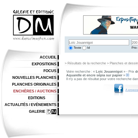
Texte
Id
Prix 
ACCUEIL
> Résultats de la recherche > Planches et dessi
EXPOSITIONS
FOCUS
Votre recherche : «
Loïc Jouannigot
» - Prix
d
Aquarelle et encre sépia sur papier
»
NOUVELLES PLANCHES
Il n'y a pas de résultat pour votre recherche da
PLANCHES ORIGINALES
A propos
ENCHÈRES / AUCTIONS
EDITIONS
ACTUALITÉS / EVÉNEMENTS
GALERIE