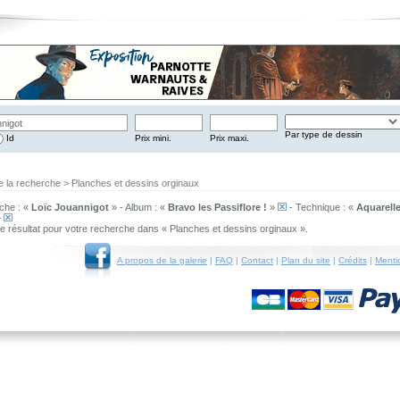
Par type de dessin
Id
Prix mini.
Prix maxi.
e la recherche > Planches et dessins orginaux
che : «
Loïc Jouannigot
» - Album : «
Bravo les Passiflore !
»
- Technique : «
Aquarelle
»
 de résultat pour votre recherche dans « Planches et dessins orginaux ».
A propos de la galerie
|
FAQ
|
Contact
|
Plan du site
|
Crédits
|
Menti