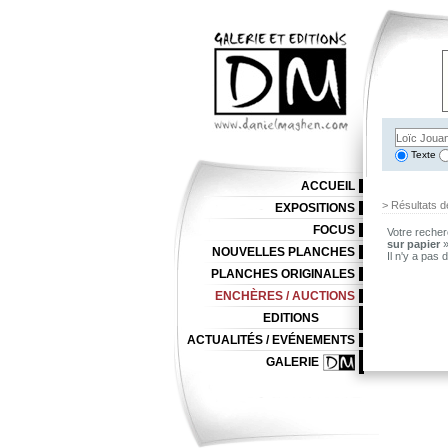
Texte
ACCUEIL
> Résultats d
EXPOSITIONS
FOCUS
Votre recher
sur papier
NOUVELLES PLANCHES
Il n'y a pas
PLANCHES ORIGINALES
ENCHÈRES / AUCTIONS
EDITIONS
ACTUALITÉS / EVÉNEMENTS
GALERIE