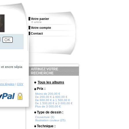
Votre panier
0 article
Votre compte
Contact
 et encre sépia
AFFINEZ VOTRE
RECHERCHE
Tous les albums
ons légales
|
CGV
Prix :
Moins de 200,00 €
De 200,00 € à 600,00 €
De 600,00 € à 1 500,00 €
De 1 500,00 € à 3 000,00 €
Plus de 3 000,00 €
Type de dessin :
Couverture (3)
Illustration couleur (25)
Technique :