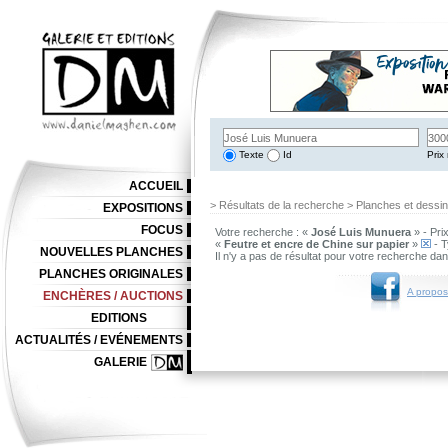
Texte
Id
Prix 
ACCUEIL
> Résultats de la recherche > Planches et dessi
EXPOSITIONS
FOCUS
Votre recherche : «
José Luis Munuera
» - Pri
«
Feutre et encre de Chine sur papier
»
- T
NOUVELLES PLANCHES
Il n'y a pas de résultat pour votre recherche da
PLANCHES ORIGINALES
A propos
ENCHÈRES / AUCTIONS
EDITIONS
ACTUALITÉS / EVÉNEMENTS
GALERIE