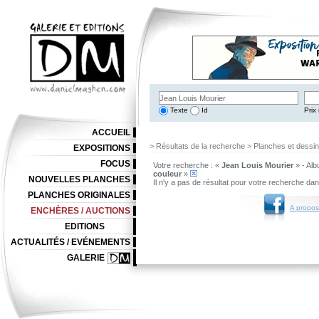
Texte
Id
Prix 
ACCUEIL
> Résultats de la recherche > Planches et dessi
EXPOSITIONS
FOCUS
Votre recherche : «
Jean Louis Mourier
» - Alb
couleur
»
NOUVELLES PLANCHES
Il n'y a pas de résultat pour votre recherche da
PLANCHES ORIGINALES
A propos
ENCHÈRES / AUCTIONS
EDITIONS
ACTUALITÉS / EVÉNEMENTS
GALERIE