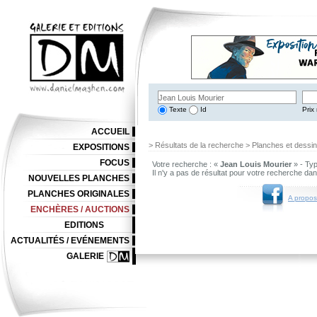
Texte
Id
Prix 
ACCUEIL
> Résultats de la recherche > Planches et dessi
EXPOSITIONS
FOCUS
Votre recherche : «
Jean Louis Mourier
» - Typ
Il n'y a pas de résultat pour votre recherche da
NOUVELLES PLANCHES
PLANCHES ORIGINALES
A propos
ENCHÈRES / AUCTIONS
EDITIONS
ACTUALITÉS / EVÉNEMENTS
GALERIE