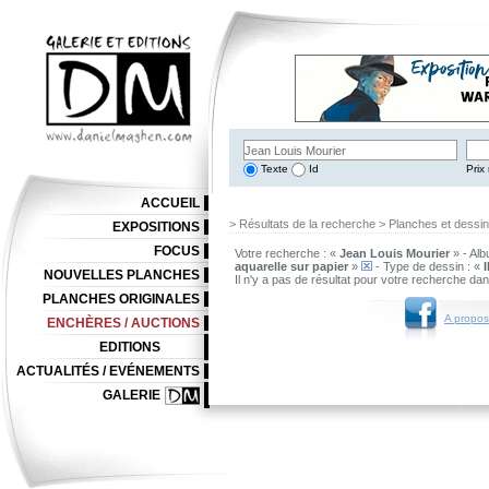
Texte
Id
Prix 
ACCUEIL
> Résultats de la recherche > Planches et dessi
EXPOSITIONS
FOCUS
Votre recherche : «
Jean Louis Mourier
» - Alb
aquarelle sur papier
»
- Type de dessin : «
I
NOUVELLES PLANCHES
Il n'y a pas de résultat pour votre recherche da
PLANCHES ORIGINALES
A propos
ENCHÈRES / AUCTIONS
EDITIONS
ACTUALITÉS / EVÉNEMENTS
GALERIE