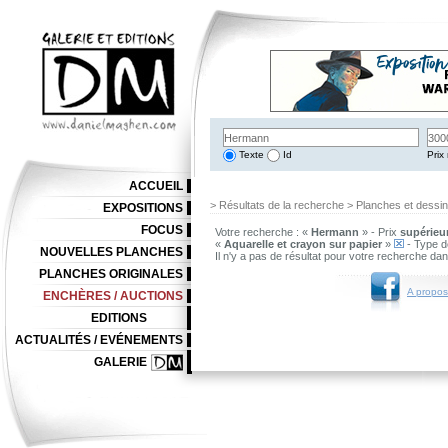
Texte
Id
Prix 
ACCUEIL
> Résultats de la recherche > Planches et dessi
EXPOSITIONS
FOCUS
Votre recherche : «
Hermann
» - Prix
supérieur
«
Aquarelle et crayon sur papier
»
- Type d
NOUVELLES PLANCHES
Il n'y a pas de résultat pour votre recherche da
PLANCHES ORIGINALES
A propos
ENCHÈRES / AUCTIONS
EDITIONS
ACTUALITÉS / EVÉNEMENTS
GALERIE