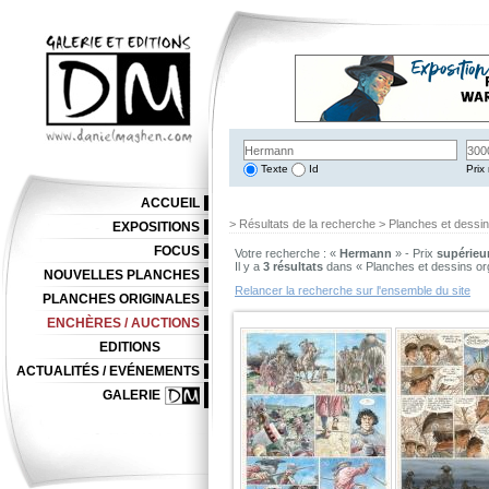
Texte
Id
Prix 
ACCUEIL
> Résultats de la recherche > Planches et dessi
EXPOSITIONS
FOCUS
Votre recherche : «
Hermann
» - Prix
supérieur
Il y a
3 résultats
dans « Planches et dessins or
NOUVELLES PLANCHES
Relancer la recherche sur l'ensemble du site
PLANCHES ORIGINALES
ENCHÈRES / AUCTIONS
EDITIONS
ACTUALITÉS / EVÉNEMENTS
GALERIE