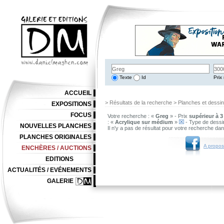
Texte
Id
Prix 
ACCUEIL
> Résultats de la recherche > Planches et dessi
EXPOSITIONS
FOCUS
Votre recherche : «
Greg
» - Prix
supérieur à 3
: «
Acrylique sur médium
»
- Type de dessi
NOUVELLES PLANCHES
Il n'y a pas de résultat pour votre recherche da
PLANCHES ORIGINALES
A propos
ENCHÈRES / AUCTIONS
EDITIONS
ACTUALITÉS / EVÉNEMENTS
GALERIE