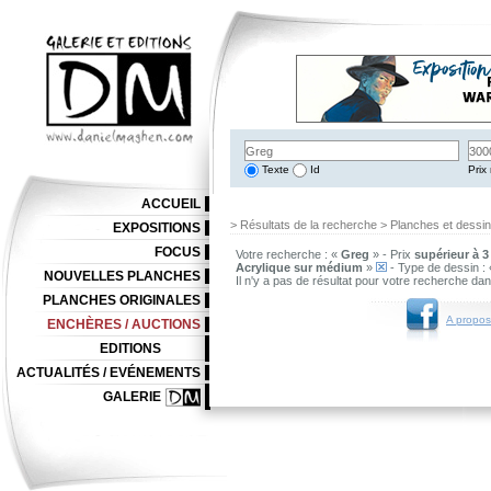
Texte
Id
Prix 
ACCUEIL
> Résultats de la recherche > Planches et dessi
EXPOSITIONS
FOCUS
Votre recherche : «
Greg
» - Prix
supérieur à 3
Acrylique sur médium
»
- Type de dessin :
NOUVELLES PLANCHES
Il n'y a pas de résultat pour votre recherche da
PLANCHES ORIGINALES
A propos
ENCHÈRES / AUCTIONS
EDITIONS
ACTUALITÉS / EVÉNEMENTS
GALERIE