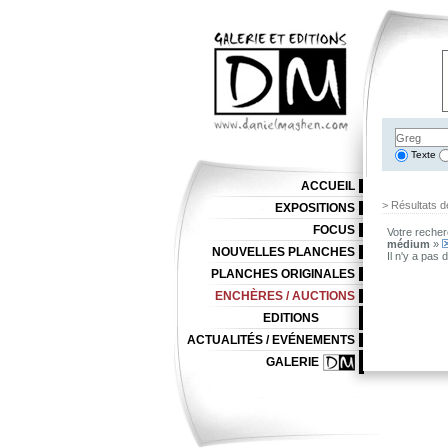
Texte
ACCUEIL
> Résultats d
EXPOSITIONS
FOCUS
Votre recher
médium
»
NOUVELLES PLANCHES
Il n'y a pas
PLANCHES ORIGINALES
ENCHÈRES / AUCTIONS
EDITIONS
ACTUALITÉS / EVÉNEMENTS
GALERIE