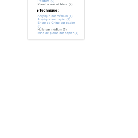
Peinture (9)
Planche noir et blanc (2)
Technique :
Acrylique sur médium (1)
Acrylique sur papier (1)
Encre de Chine sur papier
(3)
Huile sur médium (9)
Mine de plomb sur papier (1)