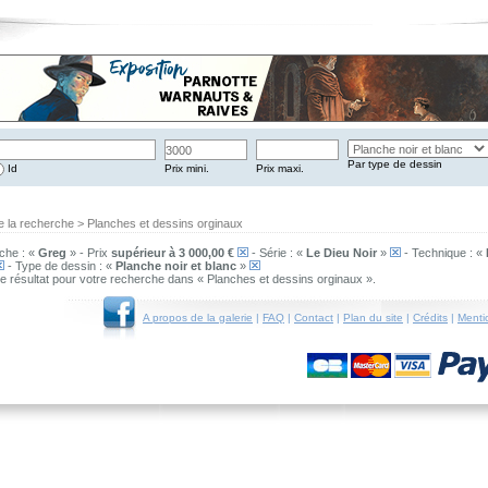
Par type de dessin
Id
Prix mini.
Prix maxi.
e la recherche > Planches et dessins orginaux
che : «
Greg
» - Prix
supérieur à 3 000,00 €
- Série : «
Le Dieu Noir
»
- Technique : «
- Type de dessin : «
Planche noir et blanc
»
 de résultat pour votre recherche dans « Planches et dessins orginaux ».
A propos de la galerie
|
FAQ
|
Contact
|
Plan du site
|
Crédits
|
Menti