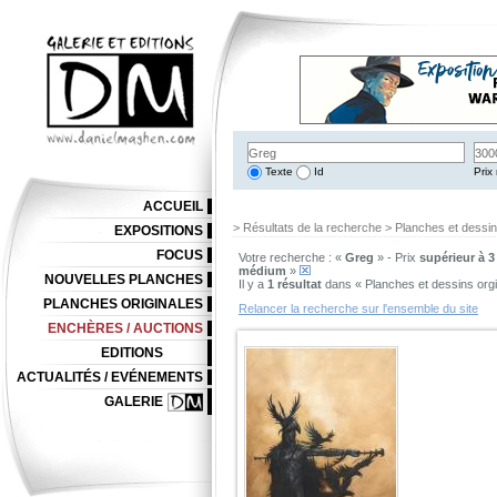
Texte
Id
Prix 
ACCUEIL
> Résultats de la recherche > Planches et dessi
EXPOSITIONS
FOCUS
Votre recherche : «
Greg
» - Prix
supérieur à 3
médium
»
NOUVELLES PLANCHES
Il y a
1 résultat
dans « Planches et dessins org
PLANCHES ORIGINALES
Relancer la recherche sur l'ensemble du site
ENCHÈRES / AUCTIONS
EDITIONS
ACTUALITÉS / EVÉNEMENTS
GALERIE