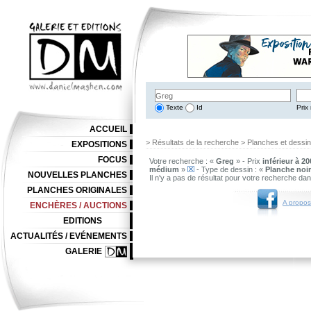
Texte
Id
Prix 
ACCUEIL
> Résultats de la recherche > Planches et dessi
EXPOSITIONS
FOCUS
Votre recherche : «
Greg
» - Prix
inférieur à 20
médium
»
- Type de dessin : «
Planche noir
NOUVELLES PLANCHES
Il n'y a pas de résultat pour votre recherche da
PLANCHES ORIGINALES
A propos
ENCHÈRES / AUCTIONS
EDITIONS
ACTUALITÉS / EVÉNEMENTS
GALERIE