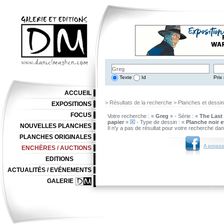
Texte
Id
Prix 
ACCUEIL
> Résultats de la recherche > Planches et dessi
EXPOSITIONS
FOCUS
Votre recherche : «
Greg
» - Série : «
The Last
papier
»
- Type de dessin : «
Planche noir e
NOUVELLES PLANCHES
Il n'y a pas de résultat pour votre recherche da
PLANCHES ORIGINALES
A propos
ENCHÈRES / AUCTIONS
EDITIONS
ACTUALITÉS / EVÉNEMENTS
GALERIE