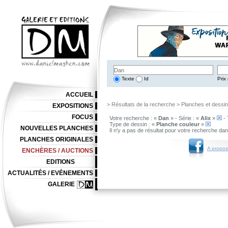
Texte
Id
Prix 
ACCUEIL
> Résultats de la recherche > Planches et dessi
EXPOSITIONS
FOCUS
Votre recherche : «
Dan
» - Série : «
Alix
»
- 
Type de dessin : «
Planche couleur
»
NOUVELLES PLANCHES
Il n'y a pas de résultat pour votre recherche da
PLANCHES ORIGINALES
A propos
ENCHÈRES / AUCTIONS
EDITIONS
ACTUALITÉS / EVÉNEMENTS
GALERIE