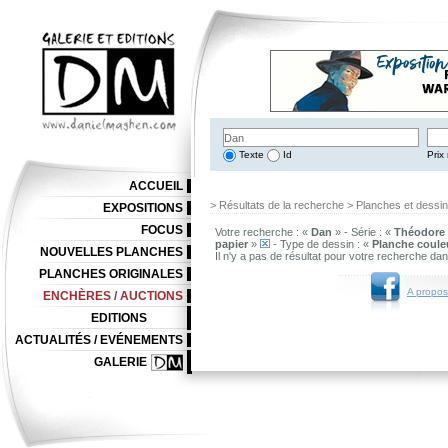
Texte
Id
Prix 
ACCUEIL
> Résultats de la recherche > Planches et dessi
EXPOSITIONS
FOCUS
Votre recherche : «
Dan
» - Série : «
Théodore
papier
»
- Type de dessin : «
Planche coule
NOUVELLES PLANCHES
Il n'y a pas de résultat pour votre recherche da
PLANCHES ORIGINALES
A propos
ENCHÈRES / AUCTIONS
EDITIONS
ACTUALITÉS / EVÉNEMENTS
GALERIE