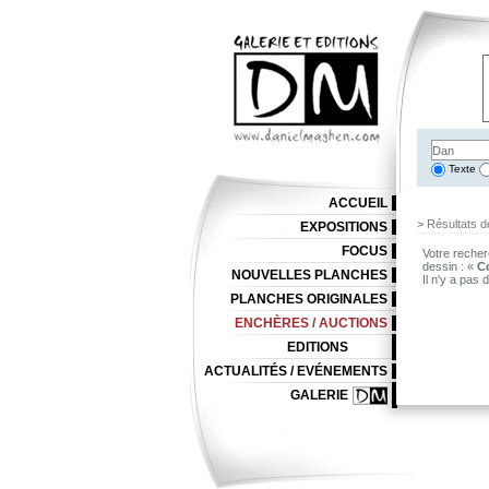
Texte
ACCUEIL
> Résultats d
EXPOSITIONS
FOCUS
Votre recher
dessin : «
C
NOUVELLES PLANCHES
Il n'y a pas
PLANCHES ORIGINALES
ENCHÈRES / AUCTIONS
EDITIONS
ACTUALITÉS / EVÉNEMENTS
GALERIE