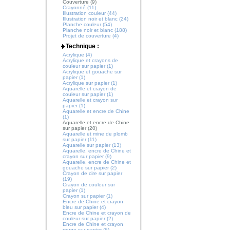
Couverture (9)
Crayonné (11)
Illustration couleur (44)
Illustration noir et blanc (24)
Planche couleur (54)
Planche noir et blanc (188)
Projet de couverture (4)
Technique :
Acrylique (4)
Acrylique et crayons de
couleur sur papier (1)
Acrylique et gouache sur
papier (1)
Acrylique sur papier (1)
Aquarelle et crayon de
couleur sur papier (1)
Aquarelle et crayon sur
papier (1)
Aquarelle et encre de Chine
(1)
Aquarelle et encre de Chine
sur papier (20)
Aquarelle et mine de plomb
sur papier (11)
Aquarelle sur papier (13)
Aquarelle, encre de Chine et
crayon sur papier (9)
Aquarelle, encre de Chine et
gouache sur papier (2)
Crayon de cire sur papier
(19)
Crayon de couleur sur
papier (1)
Crayon sur papier (1)
Encre de Chine et crayon
bleu sur papier (4)
Encre de Chine et crayon de
couleur sur papier (2)
Encre de Chine et crayon
rouge sur papier (6)