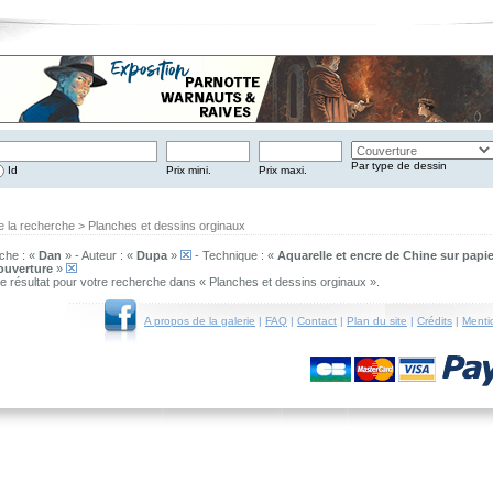
Par type de dessin
Id
Prix mini.
Prix maxi.
e la recherche > Planches et dessins orginaux
che : «
Dan
» - Auteur : «
Dupa
»
- Technique : «
Aquarelle et encre de Chine sur papie
ouverture
»
 de résultat pour votre recherche dans « Planches et dessins orginaux ».
A propos de la galerie
|
FAQ
|
Contact
|
Plan du site
|
Crédits
|
Menti