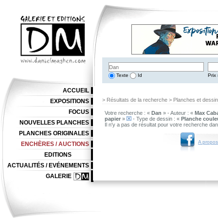
Texte
Id
Prix 
ACCUEIL
> Résultats de la recherche > Planches et dessi
EXPOSITIONS
FOCUS
Votre recherche : «
Dan
» - Auteur : «
Max Cab
papier
»
- Type de dessin : «
Planche coule
NOUVELLES PLANCHES
Il n'y a pas de résultat pour votre recherche da
PLANCHES ORIGINALES
A propos
ENCHÈRES / AUCTIONS
EDITIONS
ACTUALITÉS / EVÉNEMENTS
GALERIE