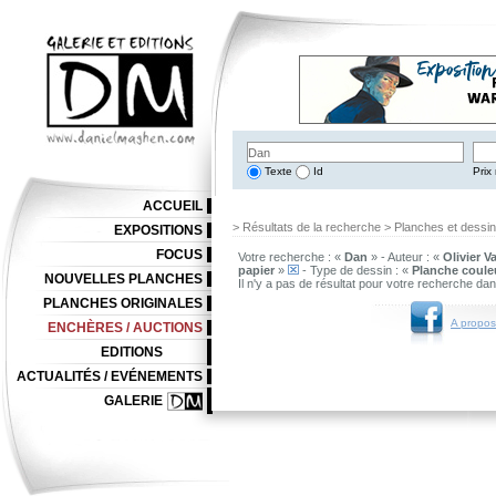
Texte
Id
Prix 
ACCUEIL
> Résultats de la recherche > Planches et dessi
EXPOSITIONS
FOCUS
Votre recherche : «
Dan
» - Auteur : «
Olivier V
papier
»
- Type de dessin : «
Planche coule
NOUVELLES PLANCHES
Il n'y a pas de résultat pour votre recherche da
PLANCHES ORIGINALES
A propos
ENCHÈRES / AUCTIONS
EDITIONS
ACTUALITÉS / EVÉNEMENTS
GALERIE